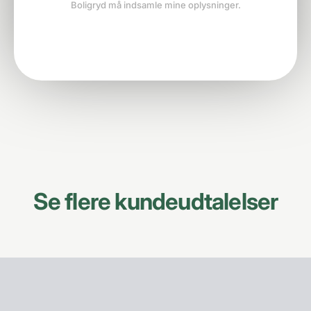
Boligryd må indsamle mine oplysninger.
Se flere kundeudtalelser