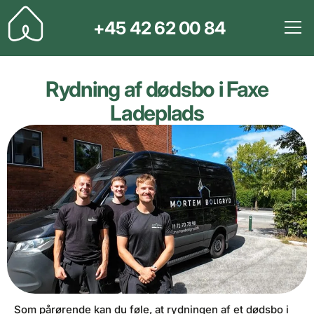
+45 42 62 00 84
Rydning af dødsbo i Faxe
Ladeplads
Som pårørende kan du føle, at rydningen af et dødsbo i