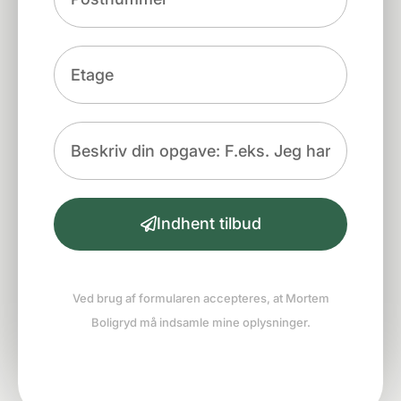
Indhent tilbud
Ved brug af formularen accepteres, at Mortem
Boligryd må indsamle mine oplysninger.