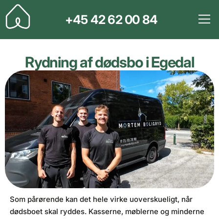
+45 42 62 00 84
Rydning af dødsbo i Egedal
Som pårørende kan det hele virke uoverskueligt, når
dødsboet skal ryddes. Kasserne, møblerne og minderne